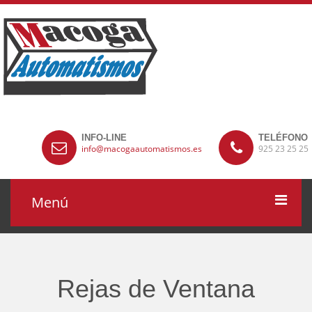
INFO-LINE
TELÉFONO
info@macogaautomatismos.es
925 23 25 25
Menú
INICIO
NUESTRA EMPRESA
Rejas de Ventana
¿QUÉ HACEMOS?