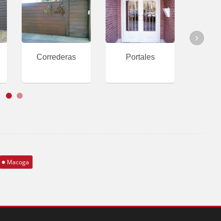
Correderas
Portales
Puertas
Abatible
Macoga