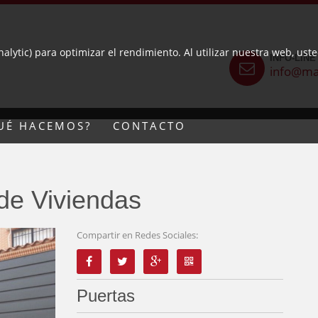
nalytic) para optimizar el rendimiento. Al utilizar nuestra web, us
INFO-LINE
info@ma
UÉ HACEMOS?
CONTACTO
de Viviendas
Compartir en Redes Sociales:
Puertas