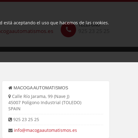
ted está aceptando el uso que hacemos de las cookies.
TELÉFONO
cogaautomatismos.es
925 23 25 25
MACOGA AUTOMATISMOS
Calle Río Jarama, 99 (Nave J)
45007 Polígono Industrial (TOLEDO)
SPAIN
925 23 25 25
info@macogaautomatismos.es